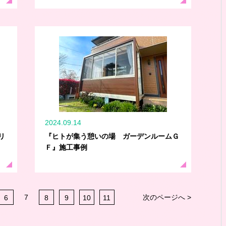
2024.09.14
リ
『ヒトが集う憩いの場 ガーデンルームＧ
Ｆ』施工事例
7
次のページへ >
6
8
9
10
11