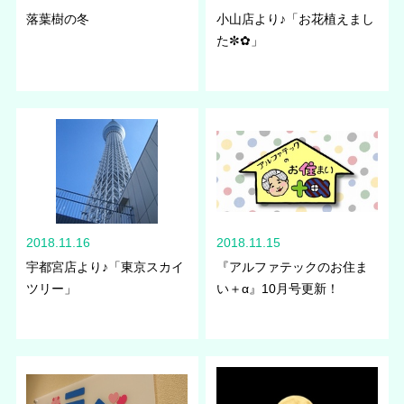
落葉樹の冬
小山店より♪「お花植えまし
た✼✿」
2018.11.16
2018.11.15
宇都宮店より♪「東京スカイ
『アルファテックのお住ま
ツリー」
い＋α』10月号更新！