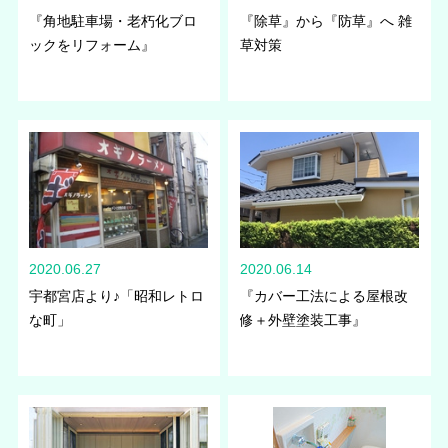
『角地駐車場・老朽化ブロ
『除草』から『防草』へ 雑
ックをリフォーム』
草対策
2020.06.27
2020.06.14
宇都宮店より♪「昭和レトロ
『カバー工法による屋根改
な町」
修＋外壁塗装工事』