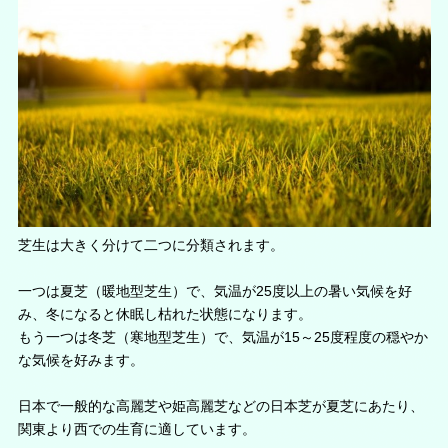
芝生は大きく分けて二つに分類されます。
一つは夏芝（暖地型芝生）で、気温が25度以上の暑い気候を好
み、冬になると休眠し枯れた状態になります。
もう一つは冬芝（寒地型芝生）で、気温が15～25度程度の穏やか
な気候を好みます。
日本で一般的な高麗芝や姫高麗芝などの日本芝が夏芝にあたり、
関東より西での生育に適しています。