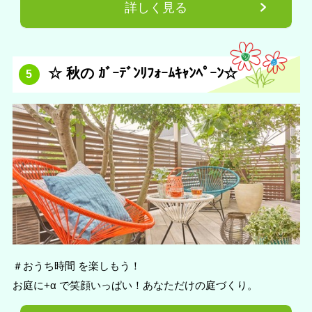
詳しく見る
☆ 秋の ｶﾞｰﾃﾞﾝﾘﾌｫｰﾑｷｬﾝﾍﾟｰﾝ☆
5
＃おうち時間 を楽しもう！
お庭に+α で笑顔いっぱい！あなただけの庭づくり。