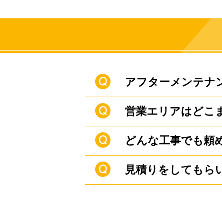
その他
アフターメンテナ
営業エリアはどこ
定期的なアフター
お伺いいたします
どんな工事でも頼
基本的には栃木県
にお問合わせ下さ
見積りをしてもら
住まいに関する事
下さい。
まずはお電話、F
い。