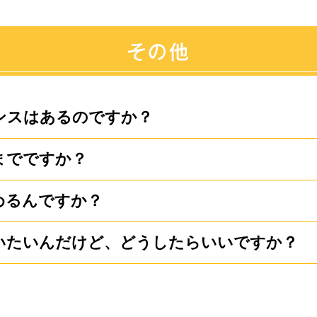
ンスはあるのですか？
までですか？
フォローをさせて頂いております。またご連
。
めるんですか？
全域及び茨城県西地区で展開しておりますが
い。
いたいんだけど、どうしたらいいですか？
であればどんなことでも対応いたしますので
AX、メールでご連絡下さい。またはお近くの