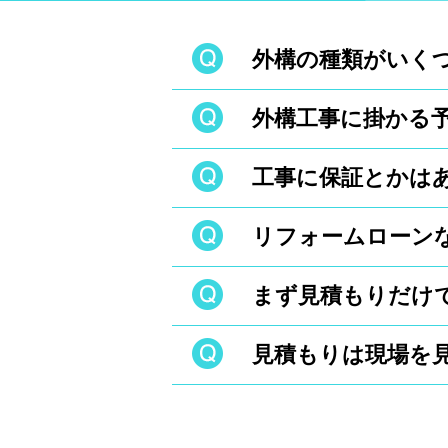
ご予算・お支払いについて
外構の種類がいく
外構工事に掛かる
クローズド外構と
が少なくなる分、
工事に保証とかは
一般的に外構工事の
やレンガ、石や枕
であれば、外構工事
品のブロックなど
リフォームローン
最長10年間の保
約時にご確認くだ
まず見積もりだけ
もちろんローンを
ローンもございま
見積もりは現場を
もちろんです。ま
い。しつこいセー
現場の状況によっ
下さい。
だすためには、一