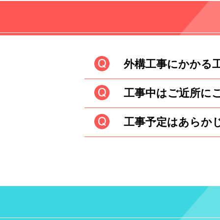
工事に関して
外構工事にかかる
工事中はご近所に
工事の規模、内容
安とされています。
工事予定はあらか
工事の着工前にご
す。 着工中はし
工事予定は事前に
とも可能です。