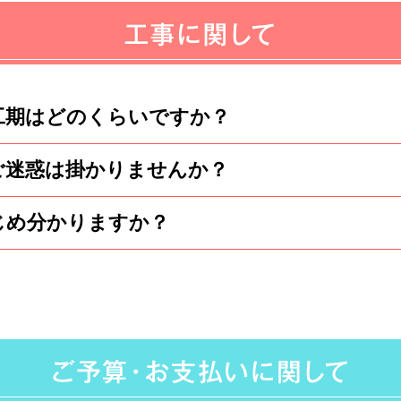
工期はどのくらいですか？
ご迷惑は掛かりませんか？
によって様々ですが、一般的には、工事金額の
 工事金額が200万円であれば、20日間く
じめ分かりますか？
近所の皆様にはご挨拶にお伺いし、工事が始
っかり気配りの工事を致しますのでご安心下さ
お打合せ致しておりますので、お客様の都合