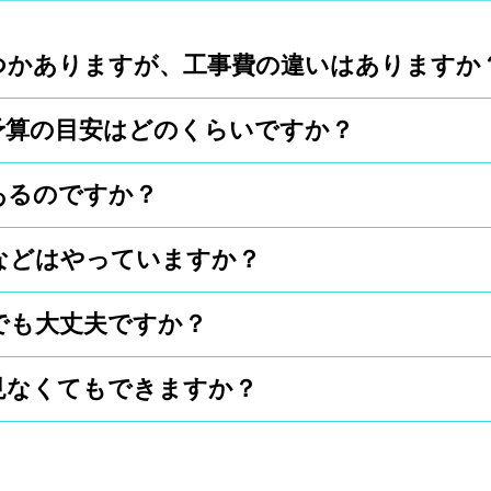
つかありますが、工事費の違いはありますか
予算の目安はどのくらいですか？
オープン外構を比べると、オープン外構の方
工事費は安くなります。 また、外構づくり
あるのですか？
費用は建物価格の10%前後と言われています
木などの素材選びによっても価格は変わって
の予算は200万円前後となります。
は安価ですが、レンガや石などの輸入物は高
などはやっていますか？
証を行っております。保証期間は工事内容によ
さい。
でも大丈夫ですか？
利用することができます。また金融機関提携
すのでご相談下さい。
見なくてもできますか？
ずは見積もりを取っていただいて、その内容
ルスや強引なセールスは一切致しませんので
て、工事方法や使える商品などがさまざまで
度現場を見させて頂くようになります。