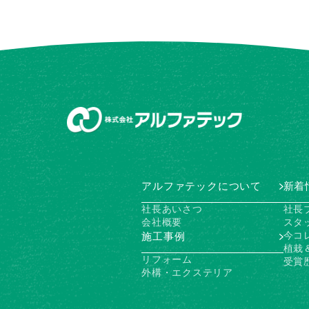
アルファテックについて
新着
社長あいさつ
社長
会社概要
スタ
今コ
施工事例
植栽
リフォーム
受賞
外構・エクステリア