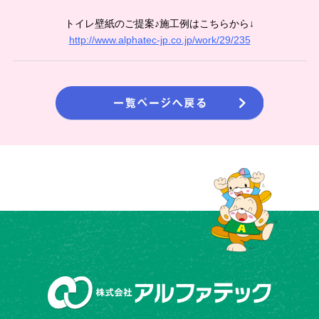
トイレ壁紙のご提案♪施工例はこちらから↓
http://www.alphatec-jp.co.jp/work/29/235