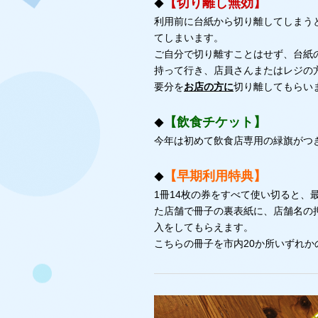
【切り離し無効】
◆
利用前に台紙から切り離してしまう
てしまいます。
ご自分で切り離すことはせず、台紙
持って行き、店員さんまたはレジの
要分を
お店の方に
切り離してもらい
【飲食チケット】
◆
今年は初めて飲食店専用の緑旗がつ
【早期利用特典】
◆
1冊14枚の券をすべて使い切ると、
た店舗で冊子の裏表紙に、店舗名の
入をしてもらえます。
こちらの冊子を市内20か所いずれか