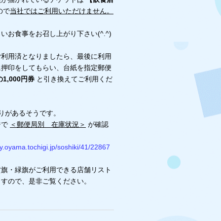
ので
当社ではご利用いただけません。
いお食事をお召し上がり下さい(^.^)
ご利用済となりましたら、最後に利用
に押印をしてもらい、台紙を指定郵便
1,000円券
と引き換えてご利用くだ
限りがあるそうです。
ジで
＜郵便局別 在庫状況＞
が確認
ty.oyama.tochigi.jp/soshiki/41/22867
黄旗・緑旗がご利用できる店舗リスト
ますので、是非ご覧ください。