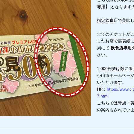
専用】
となります
指定飲食店で美味し
全てのチケットが
したお店で裏表紙
局にて
飲食店専用の
さい。
1,000円券は数に
小山市ホームペー
いただけます。
HP：
https://www.ci
7.html
こちらでは青旗・
の案内もされてい