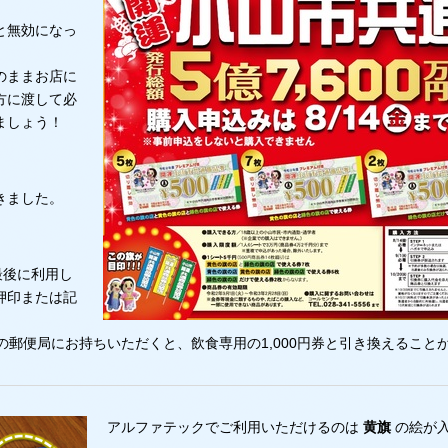
と無効になっ
のままお店に
方に渡して必
ましょう！
きました。
最後に利用し
押印または記
の郵便局にお持ちいただくと、飲食専用の1,000円券と引き換えること
アルファテックでご利用いただけるのは
黄旗
の絵が入