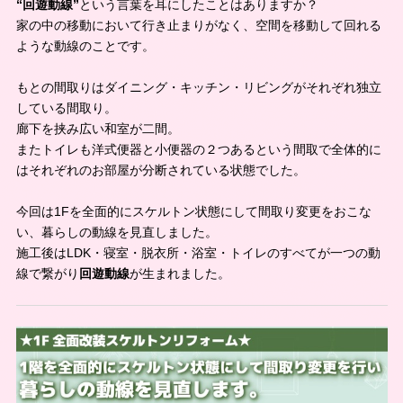
“回遊動線”
という言葉を耳にしたことはありますか？
家の中の移動において行き止まりがなく、空間を移動して回れる
ような動線のことです。
もとの間取りはダイニング・キッチン・リビングがそれぞれ独立
している間取り。
廊下を挟み広い和室が二間。
またトイレも洋式便器と小便器の２つあるという間取で全体的に
はそれぞれのお部屋が分断されている状態でした。
今回は1Fを全面的にスケルトン状態にして間取り変更をおこな
い、暮らしの動線を見直しました。
施工後はLDK・寝室・脱衣所・浴室・トイレのすべてが一つの動
線で繋がり
回遊動線
が生まれました。