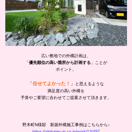
広い敷地での外構計画は、
「
優先順位の高い箇所から計画する
」ことが
ポイント。
「
任せてよかった！
」
と思えるような
満足度の高い外構を
予算やご要望に合わせてご提案させて頂きます。
野木町N様邸 新築外構施工事例はこちらから↓
https://alphatec-jp.co.jp/work/13/497