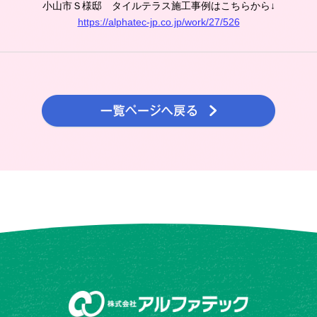
小山市Ｓ様邸 タイルテラス施工事例はこちらから↓
https://alphatec-jp.co.jp/work/27/526