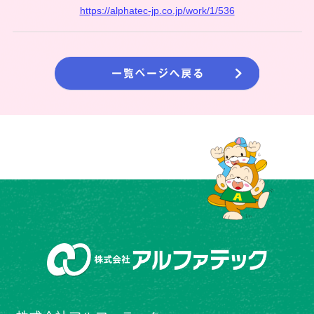
https://alphatec-jp.co.jp/work/1/536