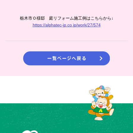
栃木市Ｏ様邸 庭リフォーム施工例はこちらから↓
https://alphatec-jp.co.jp/work/27/574