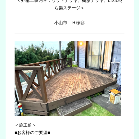
＜外構工事内容：ウッドデッキ、樹脂デッキ、LIXIL樹
ら楽ステージ＞
小山市 Ｈ様邸
＜施工前＞
■お客様のご要望■