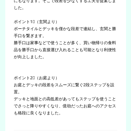
にもなります。そこで段差を少なくする工夫を提案しま
した。
ポイント1⃣（玄関より）
ポーチタイルとデッキを僅かな段差で連結し、玄関と勝
手口を繋ぎます。
勝手口は家事などで使うことが多く、買い物帰りの食料
品を勝手口から直接運び入れることも可能となり利便性
が向上しました。
ポイント2⃣（お庭より）
お庭とデッキの段差をスムーズに繋ぐ2段ステップを設
置。
デッキと地面との高低差があってもステップを使うこと
でさっと降りやすくなり、億劫だったお庭へのアクセス
も格段に良くなりました。