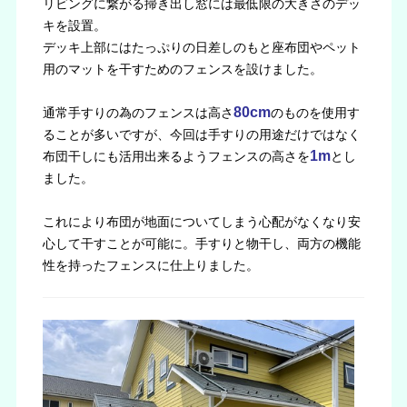
リビングに繋がる掃き出し窓には最低限の大きさのデッ
キを設置。
デッキ上部にはたっぷりの日差しのもと座布団やペット
用のマットを干すためのフェンスを設けました。
80cm
通常手すりの為のフェンスは高さ
のものを使用す
ることが多いですが、今回は手すりの用途だけではなく
1m
布団干しにも活用出来るようフェンスの高さを
とし
ました。
これにより布団が地面についてしまう心配がなくなり安
心して干すことが可能に。手すりと物干し、両方の機能
性を持ったフェンスに仕上りました。