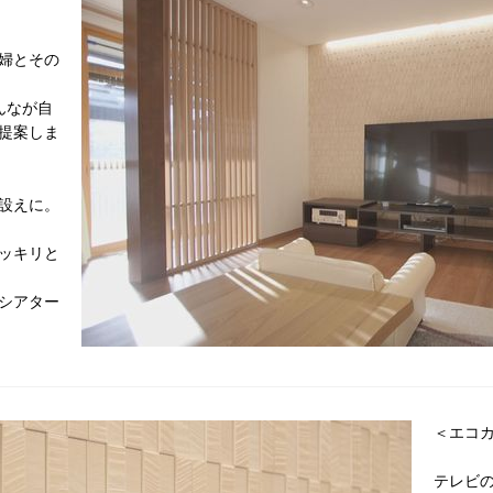
婦とその
んなが自
提案しま
設えに。
ッキリと
シアター
＜エコ
テレビ