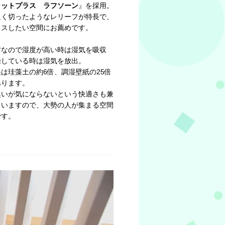
ラットプラス ラフソーン
』を採用。
粗く切ったようなレリーフが特長で、
クスしたい空間にお薦めです。
材なので湿度が高い時は湿気を吸収
燥している時は湿気を放出。
は珪藻土の約6倍、調湿壁紙の25倍
あります。
臭いが気にならないという快適さも兼
ていますので、大勢の人が集まる空間
です。