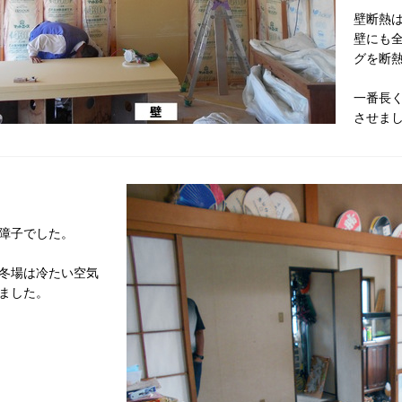
壁断熱
壁にも
グを断
一番長
させま
障子でした。
冬場は冷たい空気
ました。