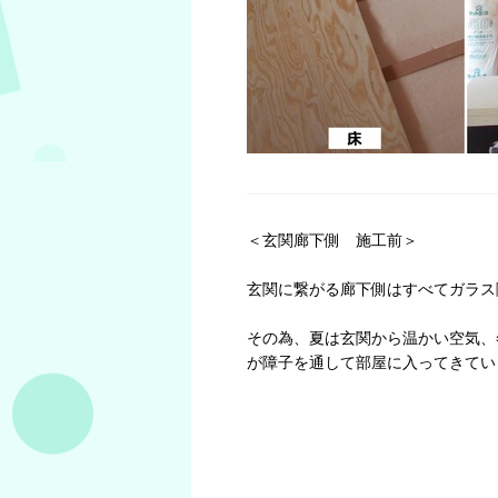
＜玄関廊下側 施工前＞
玄関に繋がる廊下側はすべてガラス
その為、夏は玄関から温かい空気、
が障子を通して部屋に入ってきてい