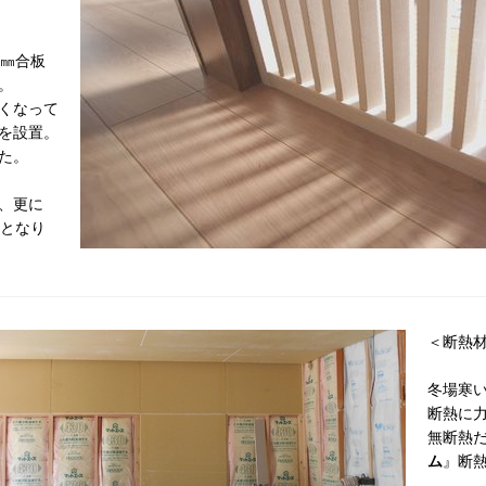
2㎜合板
。
くなって
を設置。
た。
、更に
トとなり
＜断熱
冬場寒
断熱に
無断熱
ム
』断