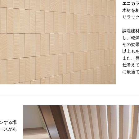
エコカ
木材を
リラッ
調湿建
し、乾
その効果
以上も
また、
ね備え
に最適
ンする場
ースがあ