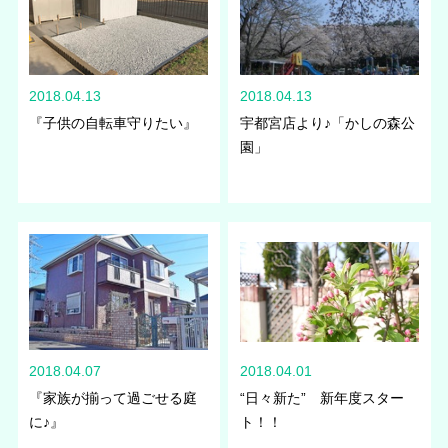
2018.04.13
2018.04.13
『子供の自転車守りたい』
宇都宮店より♪「かしの森公
園」
2018.04.07
2018.04.01
『家族が揃って過ごせる庭
“日々新た” 新年度スター
に♪』
ト！！